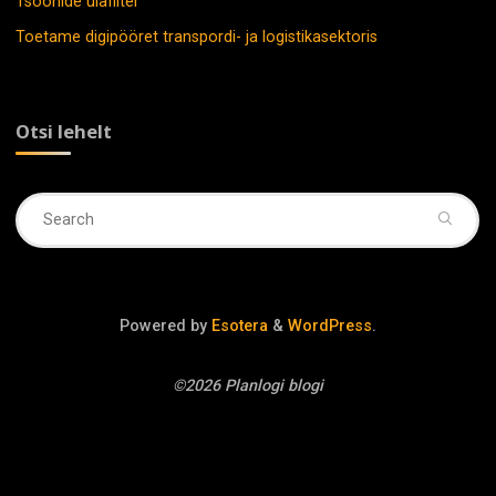
Tsoonide ülafilter
Toetame digipööret transpordi- ja logistikasektoris
Otsi lehelt
Se
fo
Powered by
Esotera
&
WordPress
.
©2026 Planlogi blogi