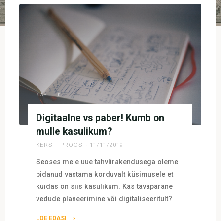
KASULIK
Digitaalne vs paber! Kumb on
mulle kasulikum?
KERSTI PROOS
11/11/2019
Seoses meie uue tahvlirakendusega oleme
pidanud vastama korduvalt küsimusele et
kuidas on siis kasulikum. Kas tavapärane
vedude planeerimine või digitaliseeritult?
LOE EDASI