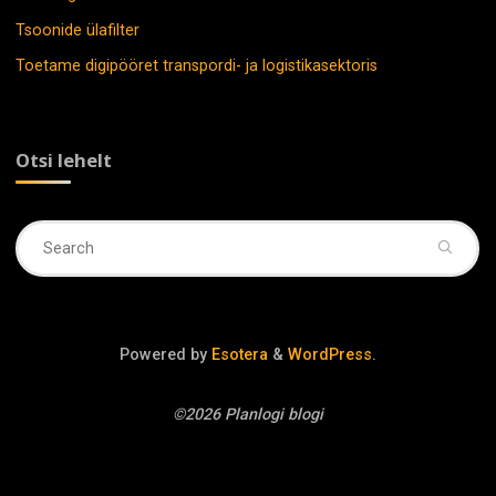
Tsoonide ülafilter
Toetame digipööret transpordi- ja logistikasektoris
Otsi lehelt
Se
fo
Powered by
Esotera
&
WordPress
.
©2026 Planlogi blogi