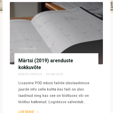
UUENDUSED
Märtsi (2019) arenduste
kokkuvõte
KERSTI PROOS
22/04/2019
Lisasime POD inboxi failide üleslaadimise
juurde info selle kohta kes faili on üles
laadinud ning kas see on töötluses või on
töötlus katkenud. Logidesse salvestub...
LOE EDASI