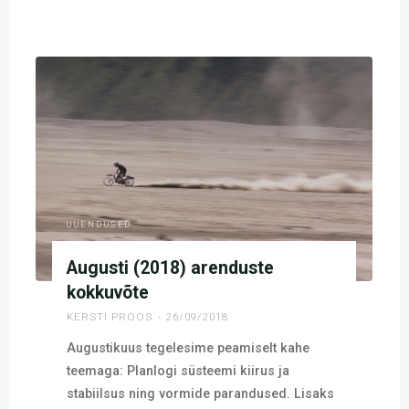
"Märtsi
(2019)
arenduste
kokkuvõte"
UUENDUSED
Augusti (2018) arenduste
kokkuvõte
KERSTI PROOS
26/09/2018
Augustikuus tegelesime peamiselt kahe
teemaga: Planlogi süsteemi kiirus ja
stabiilsus ning vormide parandused. Lisaks