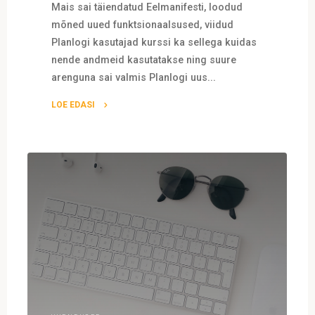
Mais sai täiendatud Eelmanifesti, loodud
mõned uued funktsionaalsused, viidud
Planlogi kasutajad kurssi ka sellega kuidas
nende andmeid kasutatakse ning suure
arenguna sai valmis Planlogi uus...
LOE EDASI
"Mai
(2018)
arenduste
kokkuvõte"