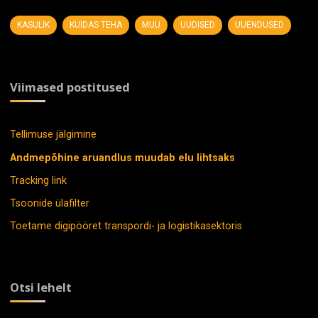
KASULIK
KUIDAS TEHA
MUU
UUDISED
UUENDUSED
Viimased postitused
Tellimuse jälgimine
Andmepõhine aruandlus muudab elu lihtsaks
Tracking link
Tsoonide ülafilter
Toetame digipööret transpordi- ja logistikasektoris
Otsi lehelt