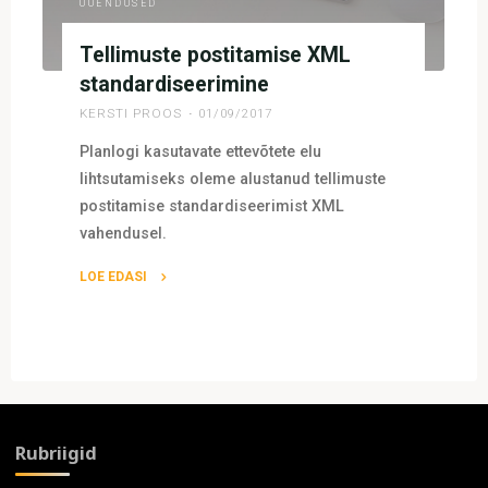
UUENDUSED
Tellimuste postitamise XML
standardiseerimine
KERSTI PROOS
01/09/2017
Planlogi kasutavate ettevõtete elu
lihtsutamiseks oleme alustanud tellimuste
postitamise standardiseerimist XML
vahendusel.
LOE EDASI
"Tellimuste
postitamise
XML
standardiseerimine"
Rubriigid