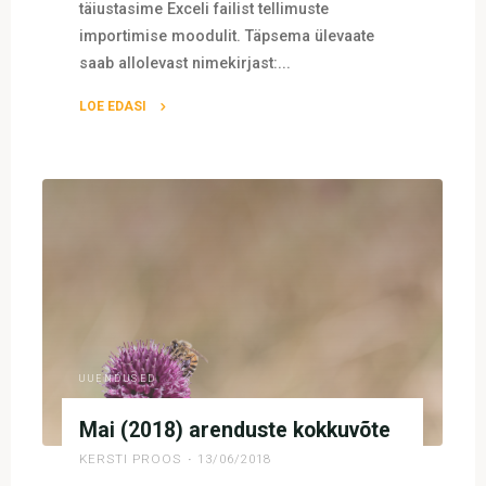
täiustasime Exceli failist tellimuste
importimise moodulit. Täpsema ülevaate
saab allolevast nimekirjast:...
LOE EDASI
"Augusti
(2018)
arenduste
kokkuvõte"
UUENDUSED
Mai (2018) arenduste kokkuvõte
KERSTI PROOS
13/06/2018