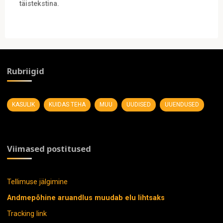
täistekstina.
Rubriigid
KASULIK
KUIDAS TEHA
MUU
UUDISED
UUENDUSED
Viimased postitused
Tellimuse jälgimine
Andmepõhine aruandlus muudab elu lihtsaks
Tracking link