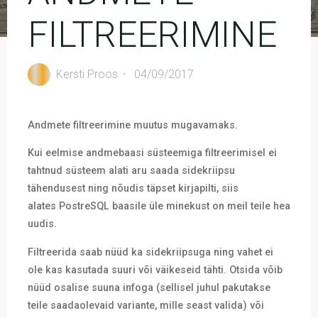
FILTREERIMINE
Kersti Proos
04/09/2017
Andmete filtreerimine muutus mugavamaks.
Kui eelmise andmebaasi süsteemiga filtreerimisel ei
tahtnud süsteem alati aru saada sidekriipsu
tähendusest ning nõudis täpset kirjapilti, siis
alates PostreSQL baasile üle minekust on meil teile hea
uudis.
Filtreerida saab nüüd ka sidekriipsuga ning vahet ei
ole kas kasutada suuri või väikeseid tähti. Otsida võib
nüüd osalise suuna infoga (sellisel juhul pakutakse
teile saadaolevaid variante, mille seast valida) või