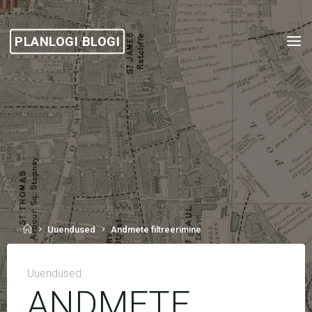
Skip
to
PLANLOGI BLOGI
content
Home
Uuendused
Andmete filtreerimine
Uuendused
ANDMETE