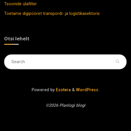
Tsoonide ülafilter
Toetame digipööret transpordi- ja logistikasektoris
Otsi lehelt
Se
fo
Powered by
Esotera
&
WordPress
.
©2026 Planlogi blogi