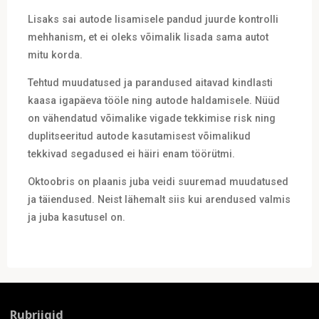
Lisaks sai autode lisamisele pandud juurde kontrolli
mehhanism, et ei oleks võimalik lisada sama autot
mitu korda.
Tehtud muudatused ja parandused aitavad kindlasti
kaasa igapäeva tööle ning autode haldamisele. Nüüd
on vähendatud võimalike vigade tekkimise risk ning
duplitseeritud autode kasutamisest võimalikud
tekkivad segadused ei häiri enam töörütmi.
Oktoobris on plaanis juba veidi suuremad muudatused
ja täiendused. Neist lähemalt siis kui arendused valmis
ja juba kasutusel on.
Rubriigid