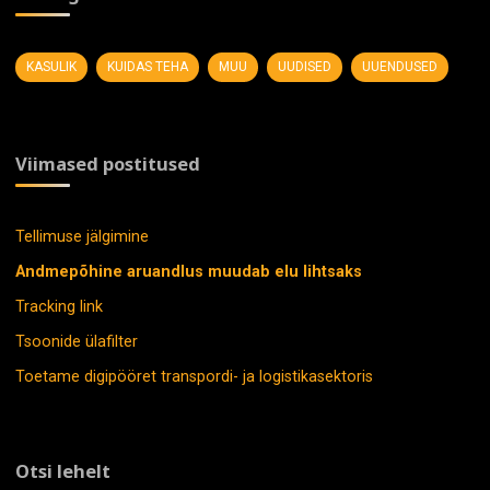
KASULIK
KUIDAS TEHA
MUU
UUDISED
UUENDUSED
Viimased postitused
Tellimuse jälgimine
Andmepõhine aruandlus muudab elu lihtsaks
Tracking link
Tsoonide ülafilter
Toetame digipööret transpordi- ja logistikasektoris
Otsi lehelt