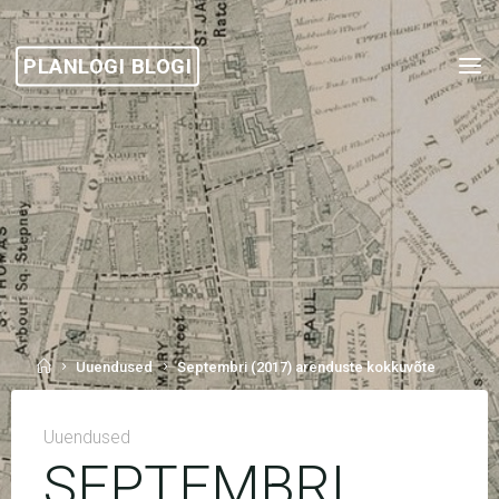
Skip
to
PLANLOGI BLOGI
content
Home
Uuendused
Septembri (2017) arenduste kokkuvõte
Uuendused
SEPTEMBRI