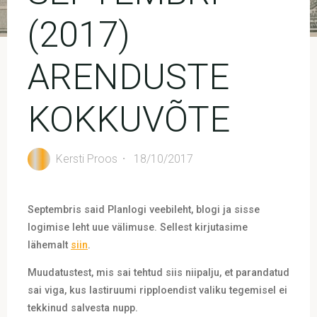
(2017)
ARENDUSTE
KOKKUVÕTE
Kersti Proos
18/10/2017
Septembris said Planlogi veebileht, blogi ja sisse
logimise leht uue välimuse. Sellest kirjutasime
lähemalt
siin
.
Muudatustest, mis sai tehtud siis niipalju, et parandatud
sai viga, kus lastiruumi ripploendist valiku tegemisel ei
tekkinud salvesta nupp.