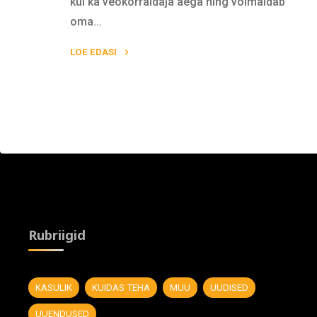
kui ka veokorraldaja aega ning võimaldab
oma...
LOE EDASI
"Iseteeninduse
kasutamine"
Rubriigid
KASULIK
KUIDAS TEHA
MUU
UUDISED
UUENDUSED