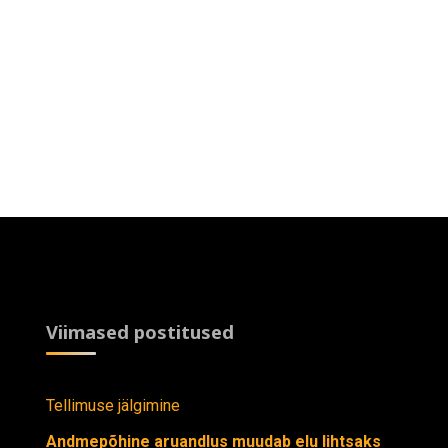
Viimased postitused
Tellimuse jälgimine
Andmepõhine aruandlus muudab elu lihtsaks