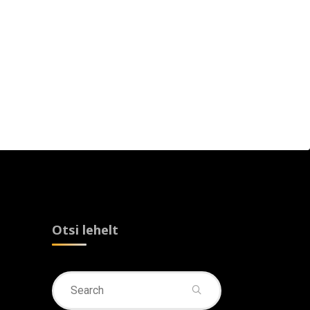
Otsi lehelt
Search
for: