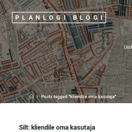
Skip
to
PLANLOGI BLOGI
content
Uud
Home
Posts tagged "kliendile oma kasutaja"
Silt:
kliendile oma kasutaja