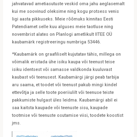
jahvatavad ametiasutuste veskid oma jahu aeglasemalt
kui me soovinud oleksime ning kogu protsess venis
ligi aasta pikkuseks. Meie rõõmuks kinnitas Eesti
Patendiamet selle kuu alguses meie taotluse ning
novembrist alates on Planlogi ametlikult IITEE OÜ
kaubamärk registreeringu numbriga 53446.
*Kaubamärk on graafiliselt kujutatav tähis, millega on
võimalik eristada ühe isiku kaupa või teenust teise
isiku identsest või samasse valdkonda kuuluvast
kaubast või teenusest. Kaubamärgi järgi peab tarbija
aru saama, et toodet või teenust pakub mingi kindel
ettevõtja ja selle toote poeriiulilt või teenuse teiste
pakkumiste hulgast üles leidma. Kaubamärgi abil ei
saa kaitsta kaupade või teenuste sisu, kaupade
tootmise või teenuste osutamise viisi, toodete koostist
jms.