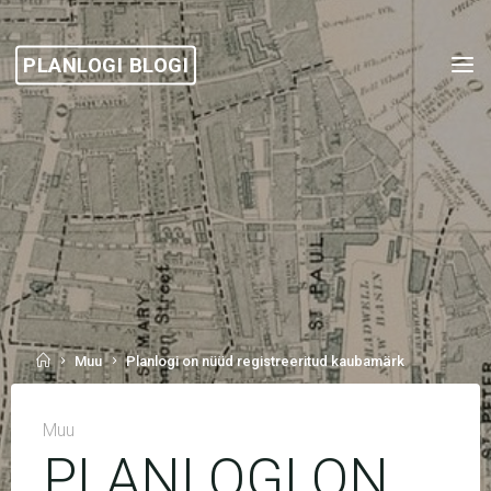
Skip
to
PLANLOGI BLOGI
content
Home
Muu
Planlogi on nüüd registreeritud kaubamärk
Muu
PLANLOGI ON