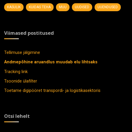
KASULIK
KUIDAS TEHA
MUU
UUDISED
UUENDUSED
Viimased postitused
Tellimuse jälgimine
Andmepõhine aruandlus muudab elu lihtsaks
Tracking link
Tsoonide ülafilter
Toetame digipööret transpordi- ja logistikasektoris
Otsi lehelt