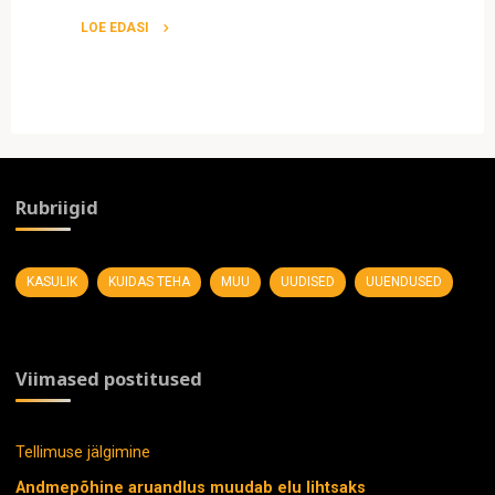
LOE EDASI
"Autode
lisamine"
Rubriigid
KASULIK
KUIDAS TEHA
MUU
UUDISED
UUENDUSED
Viimased postitused
Tellimuse jälgimine
Andmepõhine aruandlus muudab elu lihtsaks