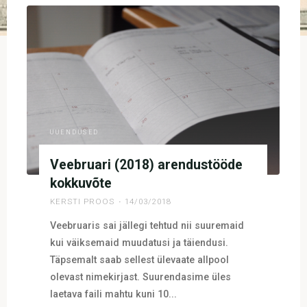
UUENDUSED
Veebruari (2018) arendustööde
kokkuvõte
KERSTI PROOS
14/03/2018
Veebruaris sai jällegi tehtud nii suuremaid
kui väiksemaid muudatusi ja täiendusi.
Täpsemalt saab sellest ülevaate allpool
olevast nimekirjast. Suurendasime üles
laetava faili mahtu kuni 10...