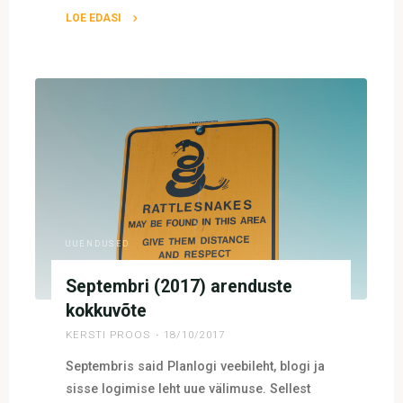
LOE EDASI
"Veebruari
(2018)
arendustööde
kokkuvõte"
UUENDUSED
Septembri (2017) arenduste
kokkuvõte
KERSTI PROOS
18/10/2017
Septembris said Planlogi veebileht, blogi ja
sisse logimise leht uue välimuse. Sellest