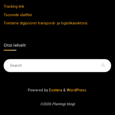
Tracking link
Tsoonide ülafilter
Toetame digipööret transpordi- ja logistikasektoris
Otsi lehelt
Se
fo
Powered by
Esotera
&
WordPress
.
©2026 Planlogi blogi